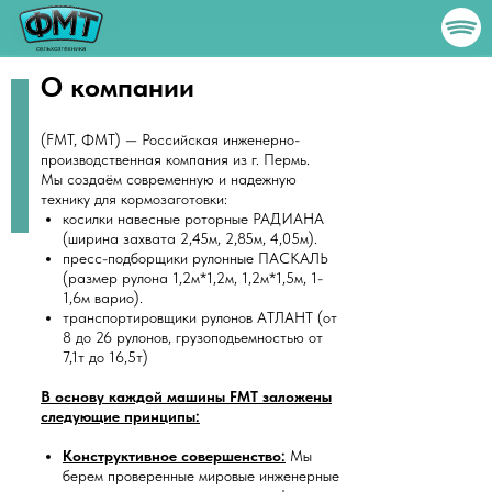
О компании
(FMT, ФМТ) — Российская инженерно-
производственная компания из г. Пермь.
Мы создаём современную и надежную
технику для кормозаготовки:
косилки навесные роторные РАДИАНА
(ширина захвата 2,45м, 2,85м, 4,05м).
пресс-подборщики рулонные ПАСКАЛЬ
(размер рулона 1,2м*1,2м, 1,2м*1,5м, 1-
1,6м варио).
транспортировщики рулонов АТЛАНТ (от
8 до 26 рулонов, грузоподьемностью от
7,1т до 16,5т)
В основу каждой машины FMT заложены
следующие принципы:
Конструктивное совершенство:
Мы
берем проверенные мировые инженерные